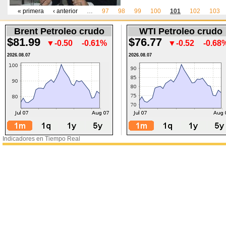
Páginas
« primera
‹ anterior
…
97
98
99
100
101
102
103
Brent Petroleo crudo
WTI Petroleo crudo
$81.99
$76.77
▼-0.50
-0.61%
▼-0.52
-0.68
2026.08.07
2026.08.07
Indicadores en Tiempo Real