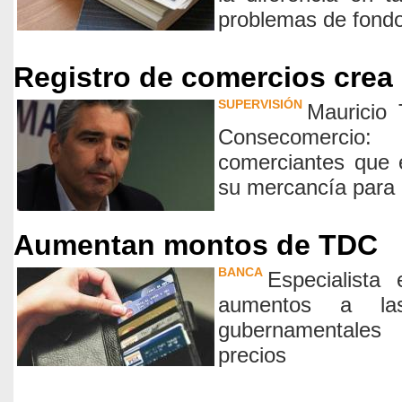
problemas de fond
Registro de comercios crea
SUPERVISIÓN
Mauricio 
Consecomerci
comerciantes que 
su mercancía para 
Aumentan montos de TDC
BANCA
Especialista
aumentos a las 
gubernamentales
precios