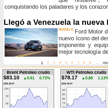
conquistando los paladares y los coraz
Llegó a Venezuela la nueva 
MODELO
Ford Motor d
nuevo ícono del d
imponente y equip
mejor tecnología d
1
2
3
4
5
6
7
8
9
…
sigu
Páginas
Brent Petroleo crudo
WTI Petroleo crudo
$83.10
$78.17
▲0.61
0.73%
▲0.88
1.13
2026.08.07
2026.08.07