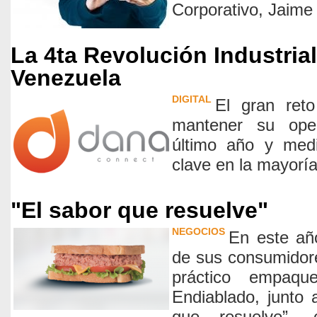
Corporativo, Jaime 
La 4ta Revolución Industrial
Venezuela
DIGITAL
El gran ret
mantener su oper
último año y medi
clave en la mayorí
"El sabor que resuelve"
NEGOCIOS
En este año
de sus consumidor
práctico empaqu
Endiablado, junto
que resuelve”,