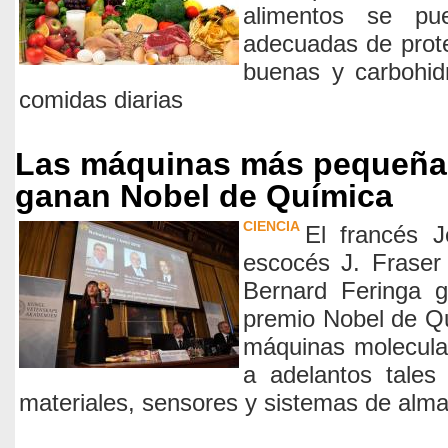
alimentos se pue
adecuadas de prote
buenas y carbohid
comidas diarias
Las máquinas más pequeña
ganan Nobel de Química
CIENCIA
El francés J
escocés J. Fraser
Bernard Feringa g
premio Nobel de Qu
máquinas molecula
a adelantos tales
materiales, sensores y sistemas de alm