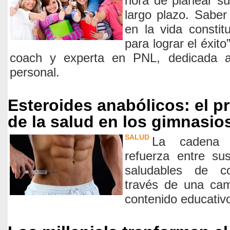
hora de planear s
largo plazo. Saber
en la vida consti
para lograr el éxit
coach y experta en PNL, dedicada a
personal.
Esteroides anabólicos: el p
de la salud en los gimnasio
SALUD
La cadena 
refuerza entre su
saludables de co
través de una cam
contenido educativ