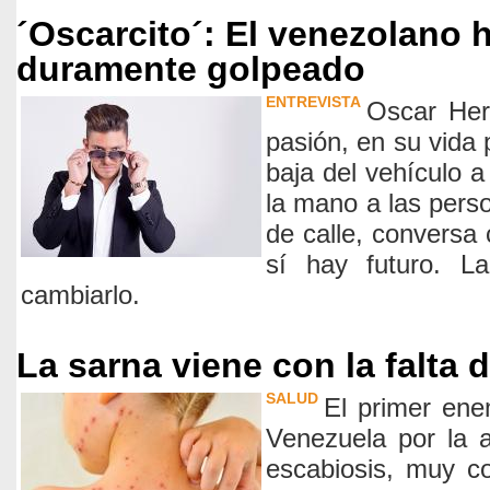
´Oscarcito´: El venezolano 
duramente golpeado
ENTREVISTA
Oscar He
pasión, en su vida 
baja del vehículo 
la mano a las pers
de calle, conversa 
sí hay futuro. L
cambiarlo.
La sarna viene con la falta 
SALUD
El primer ene
Venezuela por la 
escabiosis, muy c