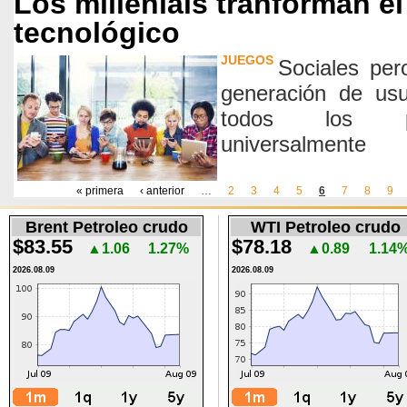
Los millenials tranforman e
tecnológico
JUEGOS
Sociales per
generación de usu
todos los pa
universalmente
« primera
‹ anterior
…
2
3
4
5
6
7
8
9
Páginas
Brent Petroleo crudo
WTI Petroleo crudo
$83.55
$78.18
▲1.06
1.27%
▲0.89
1.14
2026.08.09
2026.08.09