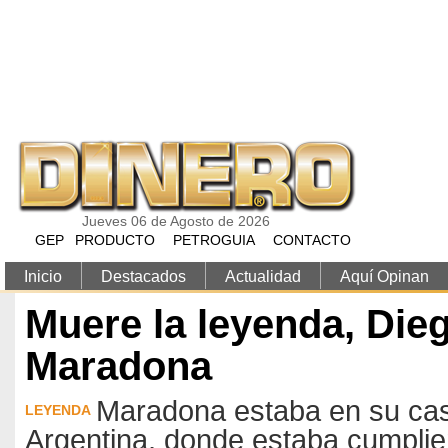
Pasar al contenido principal
Jueves 06 de Agosto de 2026
GEP
PRODUCTO
PETROGUIA
CONTACTO
Inicio
Destacados
Actualidad
Aquí Opinan
Muere la leyenda, Di
Maradona
Maradona estaba en su cas
LEYENDA
Argentina, donde estaba cumplie