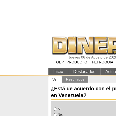
Pasar al contenido principal
Jueves 06 de Agosto de 202
GEP
PRODUCTO
PETROGUIA
Inicio
Destacados
Actua
Solapas principales
Ver
(solapa activa)
Resultados
¿Está de acuerdo con el p
en Venezuela?
Opciones
Si.
No.