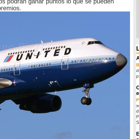
os podrán ganar puntos lo que se pueden
premios.
A
d
p
C
e
P
s
d
P
S
E