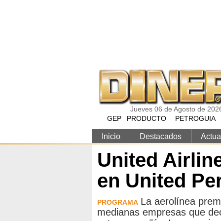
Pasar al contenido principal
Jueves 06 de Agosto de 202
GEP
PRODUCTO
PETROGUIA
Inicio
Destacados
Actua
United Airline
en United Pe
La aerolínea prem
PROGRAMA
medianas empresas que decid