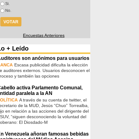
Opciones
Si.
No.
Encuestas Anteriores
Lo + Leído
uditores son anónimos para usuarios
BANCA
Escasa publicidad dificulta la elección
e auditores externos. Usuarios desconocen el
roceso y también las opciones
abello activa Parlamento Comunal,
ntidad paralela a la AN
OLÍTICA
A través de su cuenta de twitter, el
ecretario de la MUD, Jesús “Chuo” Torrealba,
ijo en relación a las acciones del dirigente del
SUV, “siguen desconociendo la voluntad del
oberano: El Diosdado-M
n Venezuela añoran famosas bebidas