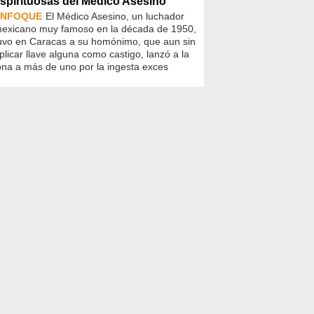
spirituosas del Médico Asesino
ENFOQUE
El Médico Asesino, un luchador
exicano muy famoso en la década de 1950,
uvo en Caracas a su homónimo, que aun sin
plicar llave alguna como castigo, lanzó a la
ona a más de uno por la ingesta exces