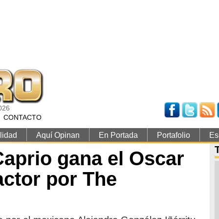
026
CONTACTO
lidad
Aquí Opinan
En Portada
Portafolio
Es
aprio gana el Oscar
ctor por The