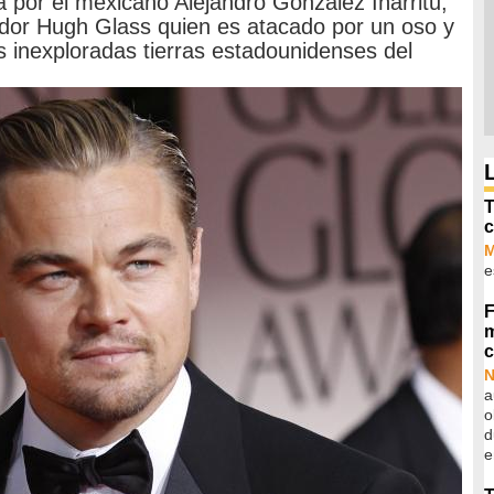
da por el mexicano Alejandro González Iñárritu,
rador Hugh Glass quien es atacado por un oso y
 inexploradas tierras estadounidenses del
T
c
e
F
m
c
N
a
o
d
e