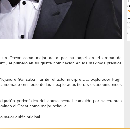
T
s
E
c
9
d
o un Oscar como mejor actor por su papel en el drama de
nt", el primero en su quinta nominación en los máximos premios
Alejandro González Iñárritu, el actor interpreta al explorador Hugh
bandonado en medio de las inexploradas tierras estadounidenses
estigación periodística del abuso sexual cometido por sacerdotes
omingo el Oscar como mejor película.
o mejor guión original.