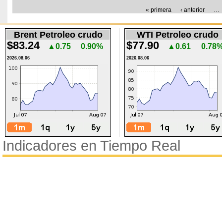
Páginas
« primera
‹ anterior
…
Brent Petroleo crudo
WTI Petroleo crudo
$83.24
$77.90
▲0.75
0.90%
▲0.61
0.78
2026.08.06
2026.08.06
Indicadores en Tiempo Real