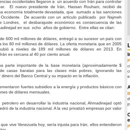
encias occidentales llegaron a un acuerdo con Irán para controlar
ear. El nuevo presidente de Irán, Hassan Rouhani, recibió de
a economía totalmente devastada, que sumado a las sanciones
te Occidente. De acuerdo con un artículo publicado por Najmeh
 Londres, el desbarajuste económico es consecuencia de las
adinejad en sus ocho años de gobierno. Entre ellas se citan:
de 600 mil millones de dólares, entregó a su sucesor un país con
 los 80 mil millones de dólares. La oferta monetaria que en 2005
subió a niveles de 189 mil millones de dólares en 2013. En
I
Irán es cercana al 40 por ciento anual.
P
una parte importante de la base monetaria (aproximadamente $
c
 de casas baratas para las clases más pobres, ignorando las
c
 dinero del Banco Central y su impacto en la inflación.
e
ementaron fuertes subsidios a la energía y productos básicos con
A
lones de dólares mensuales.
d
o petrolero en desarrollar la industria nacional, Ahmadinejad optó
p
dró de la industria nacional. A la vez privatizó empresas por valor
C
e
que vive Venezuela hoy, sería injusta para Irán, ellos entendieron
P
bio.