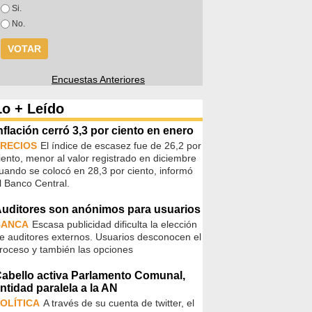
Opciones
Si.
No.
Encuestas Anteriores
Lo + Leído
nflación cerró 3,3 por ciento en enero
RECIOS
El índice de escasez fue de 26,2 por
iento, menor al valor registrado en diciembre
uando se colocó en 28,3 por ciento, informó
l Banco Central.
uditores son anónimos para usuarios
BANCA
Escasa publicidad dificulta la elección
e auditores externos. Usuarios desconocen el
roceso y también las opciones
abello activa Parlamento Comunal,
ntidad paralela a la AN
OLÍTICA
A través de su cuenta de twitter, el