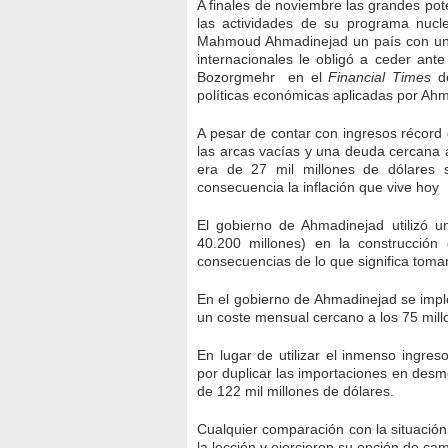
A finales de noviembre las grandes pot
las actividades de su programa nucl
Mahmoud Ahmadinejad un país con un
internacionales le obligó a ceder an
Bozorgmehr en el
Financial Times
de
políticas económicas aplicadas por Ahm
A pesar de contar con ingresos récord 
las arcas vacías y una deuda cercana a
era de 27 mil millones de dólares 
consecuencia la inflación que vive hoy 
El gobierno de Ahmadinejad utilizó 
40.200 millones) en la construcción
consecuencias de lo que significa tomar
En el gobierno de Ahmadinejad se impl
un coste mensual cercano a los 75 mil
En lugar de utilizar el inmenso ingres
por duplicar las importaciones en desme
de 122 mil millones de dólares.
Cualquier comparación con la situación 
la lección y ejercieron su opción de cam