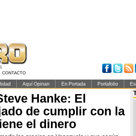
26
CONTACTO
lidad
Aquí Opinan
En Portada
Portafolio
Es
teve Hanke: El
jado de cumplir con la
iene el dinero