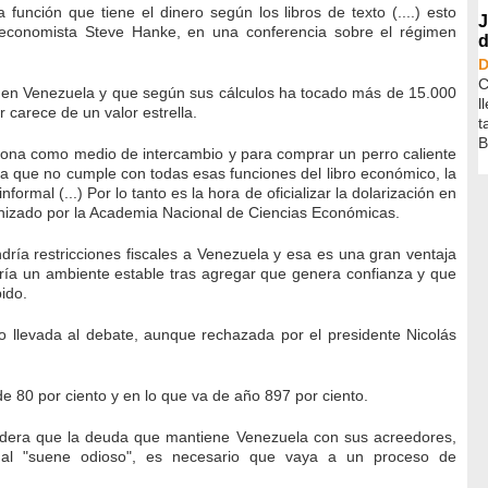
 función que tiene el dinero según los libros de texto (....) esto
J
el economista Steve Hanke, en una conferencia sobre el régimen
d
D
C
os en Venezuela y que según sus cálculos ha tocado más de 15.000
l
r carece de un valor estrella.
t
B
iona como medio de intercambio y para comprar un perro caliente
 ya que no cumple con todas esas funciones del libro económico, la
rmal (...) Por lo tanto es la hora de oficializar la dolarización en
anizado por la Academia Nacional de Ciencias Económicas.
dría restricciones fiscales a Venezuela y esa es una gran ventaja
rearía un ambiente estable tras agregar que genera confianza y que
ido.
do llevada al debate, aunque rechazada por el presidente Nicolás
de 80 por ciento y en lo que va de año 897 por ciento.
idera que la deuda que mantiene Venezuela con sus acreedores,
gal "suene odioso", es necesario que vaya a un proceso de