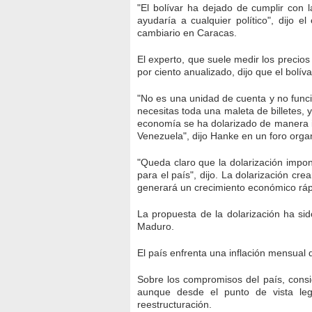
"El bolívar ha dejado de cumplir con la
ayudaría a cualquier político", dijo 
cambiario en Caracas.
El experto, que suele medir los preci
por ciento anualizado, dijo que el bolíva
"No es una unidad de cuenta y no func
necesitas toda una maleta de billetes,
economía se ha dolarizado de manera info
Venezuela", dijo Hanke en un foro org
"Queda claro que la dolarización impon
para el país", dijo. La dolarización c
generará un crecimiento económico ráp
La propuesta de la dolarización ha si
Maduro.
El país enfrenta una inflación mensual 
Sobre los compromisos del país, cons
aunque desde el punto de vista le
reestructuración.