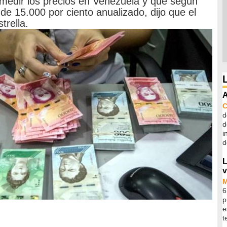
 medir los precios en Venezuela y que según
de 15.000 por ciento anualizado, dijo que el
trella.
A
d
d
i
d
L
v
6
p
e
t